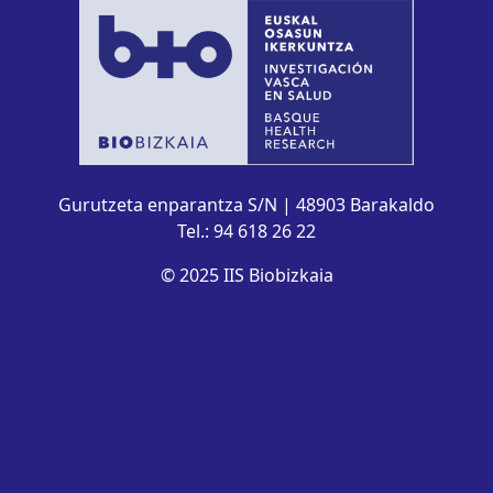
Gurutzeta enparantza S/N | 48903 Barakaldo
Tel.: 94 618 26 22
© 2025 IIS Biobizkaia