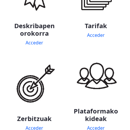
Deskribapen
Tarifak
orokorra
Acceder
Acceder
Plataformako
Zerbitzuak
kideak
Acceder
Acceder