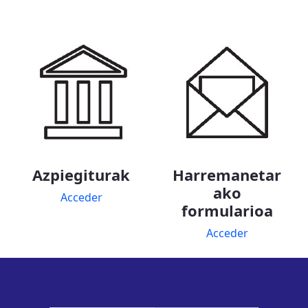
Azpiegiturak
Harremanetar
ako
Acceder
formularioa
Acceder