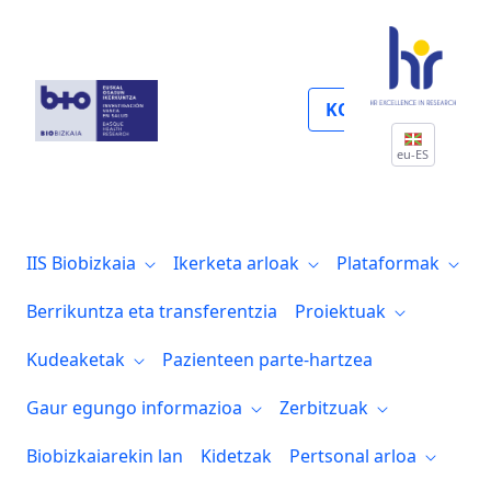
Metabolomika proteomikoa
KOLABORATU
eu-ES
IIS Biobizkaia
Ikerketa arloak
Plataformak
Berrikuntza eta transferentzia
Proiektuak
Kudeaketak
Pazienteen parte-hartzea
Gaur egungo informazioa
Zerbitzuak
Biobizkaiarekin lan
Kidetzak
Pertsonal arloa