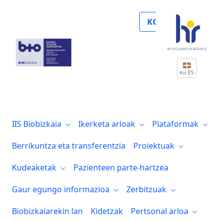
Publicada la guía para mejorar la accesib
KOLABORATU
eu-ES
IIS Biobizkaia
Ikerketa arloak
Plataformak
Berrikuntza eta transferentzia
Proiektuak
Kudeaketak
Pazienteen parte-hartzea
Gaur egungo informazioa
Zerbitzuak
Biobizkaiarekin lan
Kidetzak
Pertsonal arloa