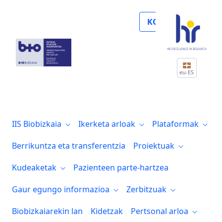
Presentación del Plan de Igualdad - ODS
KOLABORATU
eu-ES
IIS Biobizkaia
Ikerketa arloak
Plataformak
Berrikuntza eta transferentzia
Proiektuak
Kudeaketak
Pazienteen parte-hartzea
Gaur egungo informazioa
Zerbitzuak
Biobizkaiarekin lan
Kidetzak
Pertsonal arloa