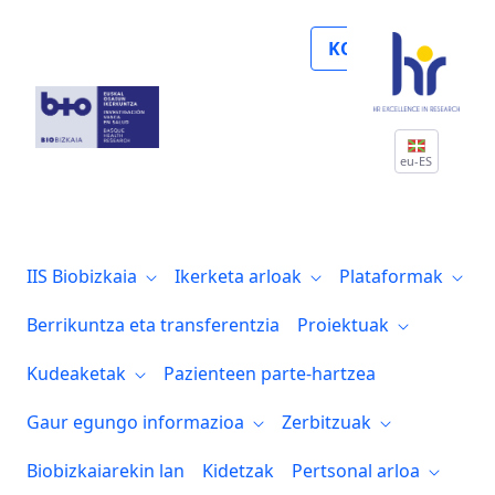
Jornada sobre Inteligencia Artificial or
KOLABORATU
eu-ES
IIS Biobizkaia
Ikerketa arloak
Plataformak
Berrikuntza eta transferentzia
Proiektuak
Kudeaketak
Pazienteen parte-hartzea
Gaur egungo informazioa
Zerbitzuak
Biobizkaiarekin lan
Kidetzak
Pertsonal arloa