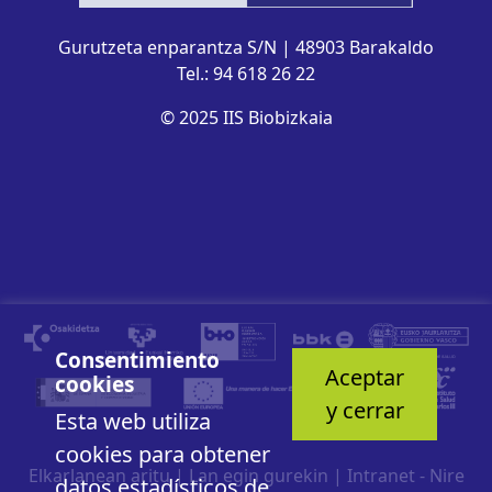
Gurutzeta enparantza S/N | 48903 Barakaldo
Tel.: 94 618 26 22
© 2025 IIS Biobizkaia
Consentimiento
Aceptar
cookies
y cerrar
Esta web utiliza
cookies para obtener
Elkarlanean aritu
|
Lan egin gurekin
|
Intranet - Nire
datos estadísticos de