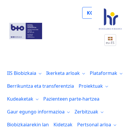
Inés Urrutia, del Grupo de Investigación
KOLABORATU
eu-ES
IIS Biobizkaia
Ikerketa arloak
Plataformak
Berrikuntza eta transferentzia
Proiektuak
Kudeaketak
Pazienteen parte-hartzea
Gaur egungo informazioa
Zerbitzuak
Biobizkaiarekin lan
Kidetzak
Pertsonal arloa