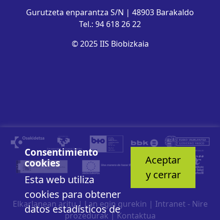
Gurutzeta enparantza S/N | 48903 Barakaldo
Tel.: 94 618 26 22
© 2025 IIS Biobizkaia
Consentimiento
Aceptar
cookies
y cerrar
Esta web utiliza
cookies para obtener
Elkarlanean aritu
|
Lan egin gurekin
|
Intranet - Nire
datos estadísticos de
prozedurak
|
Kontaktua