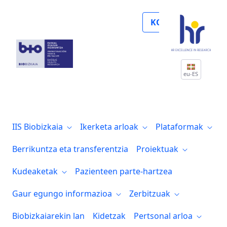
Entrevista a la investigadora de Biocruc
KOLABORATU
eu-ES
IIS Biobizkaia
Ikerketa arloak
Plataformak
Berrikuntza eta transferentzia
Proiektuak
Kudeaketak
Pazienteen parte-hartzea
Gaur egungo informazioa
Zerbitzuak
Biobizkaiarekin lan
Kidetzak
Pertsonal arloa