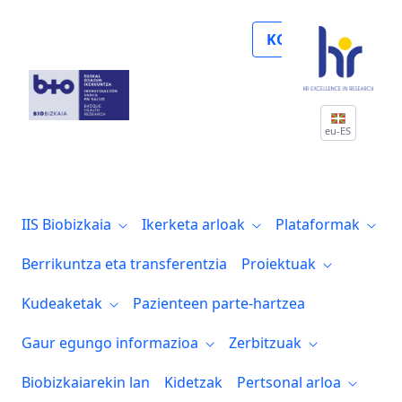
El uso combinado de las vacunas de Astra
KOLABORATU
eu-ES
IIS Biobizkaia
Ikerketa arloak
Plataformak
Berrikuntza eta transferentzia
Proiektuak
Kudeaketak
Pazienteen parte-hartzea
Gaur egungo informazioa
Zerbitzuak
Biobizkaiarekin lan
Kidetzak
Pertsonal arloa