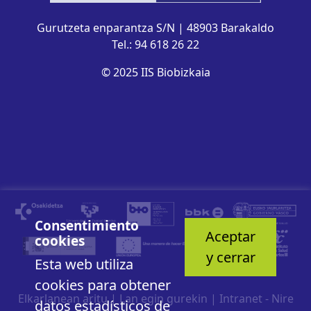
Gurutzeta enparantza S/N | 48903 Barakaldo
Tel.: 94 618 26 22
© 2025 IIS Biobizkaia
Consentimiento
Aceptar
cookies
y cerrar
Esta web utiliza
cookies para obtener
Elkarlanean aritu
|
Lan egin gurekin
|
Intranet - Nire
datos estadísticos de