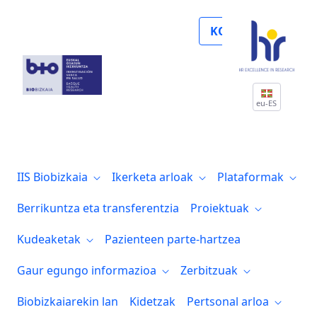
El grupo Trastornos Congénitos del Meta
KOLABORATU
eu-ES
IIS Biobizkaia
Ikerketa arloak
Plataformak
Berrikuntza eta transferentzia
Proiektuak
Kudeaketak
Pazienteen parte-hartzea
Gaur egungo informazioa
Zerbitzuak
Biobizkaiarekin lan
Kidetzak
Pertsonal arloa