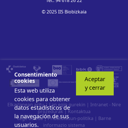
Tel.: 94 618 26 22
© 2025 IIS Biobizkaia
Consentimiento
Aceptar
cookies
y cerrar
Esta web utiliza
cookies para obtener
Elkarlanean aritu
|
Lan egin gurekin
|
Intranet - Nire
datos estadísticos de
prozedurak
|
Kontaktua
la navegación de sus
Lege abisua
|
Pribatutasun-politika
|
Barne
usuarios.
informazio sistema