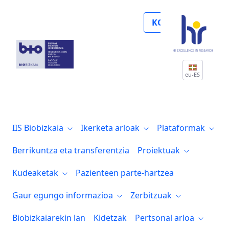
Biocruces Bizkaia podrá impulsar la inves
KOLABORATU
eu-ES
IIS Biobizkaia
Ikerketa arloak
Plataformak
Berrikuntza eta transferentzia
Proiektuak
Kudeaketak
Pazienteen parte-hartzea
Gaur egungo informazioa
Zerbitzuak
Biobizkaiarekin lan
Kidetzak
Pertsonal arloa