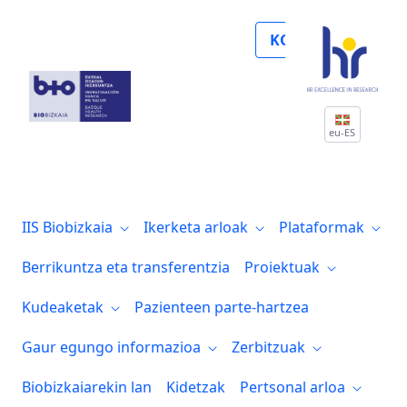
Biobizkaia renueva el sello de Excelenci
KOLABORATU
eu-ES
IIS Biobizkaia
Ikerketa arloak
Plataformak
Berrikuntza eta transferentzia
Proiektuak
Kudeaketak
Pazienteen parte-hartzea
Gaur egungo informazioa
Zerbitzuak
Biobizkaiarekin lan
Kidetzak
Pertsonal arloa