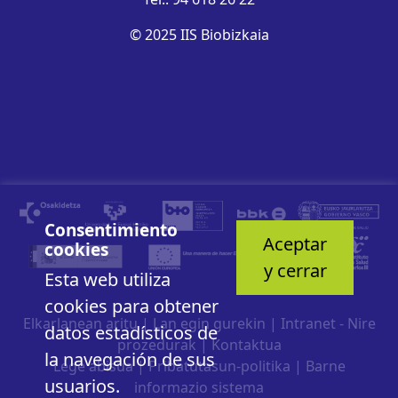
© 2025 IIS Biobizkaia
Consentimiento
Aceptar
cookies
y cerrar
Esta web utiliza
cookies para obtener
Elkarlanean aritu
|
Lan egin gurekin
|
Intranet - Nire
datos estadísticos de
prozedurak
|
Kontaktua
la navegación de sus
Lege abisua
|
Pribatutasun-politika
|
Barne
usuarios.
informazio sistema