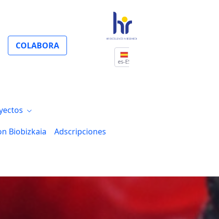
COLABORA
es-ES
yectos
on Biobizkaia
Adscripciones