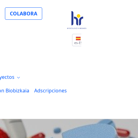
COLABORA
es-ES
yectos
on Biobizkaia
Adscripciones