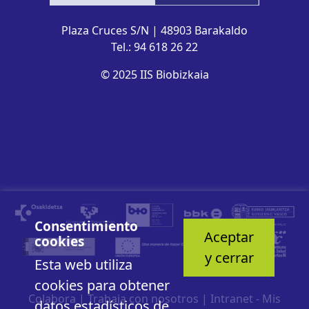
Plaza Cruces S/N | 48903 Barakaldo
Tel.: 94 618 26 22
© 2025 IIS Biobizkaia
Consentimiento
Aceptar
cookies
y cerrar
Esta web utiliza
cookies para obtener
Colabora
|
Trabaja con nosotros
|
Intranet - Mis
datos estadísticos de