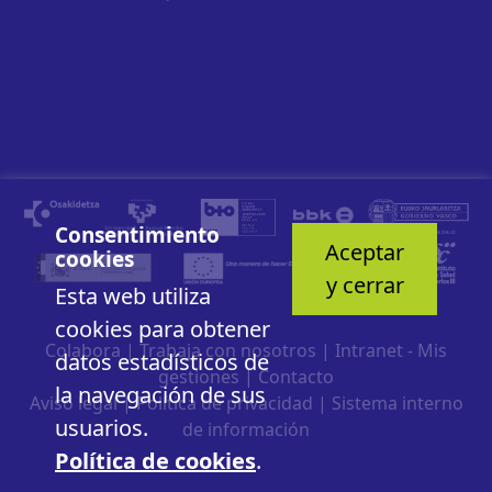
Consentimiento
Aceptar
cookies
y cerrar
Esta web utiliza
cookies para obtener
Colabora
|
Trabaja con nosotros
|
Intranet - Mis
datos estadísticos de
gestiones
|
Contacto
la navegación de sus
Aviso legal
|
Política de privacidad
|
Sistema interno
usuarios.
de información
Política de cookies
.