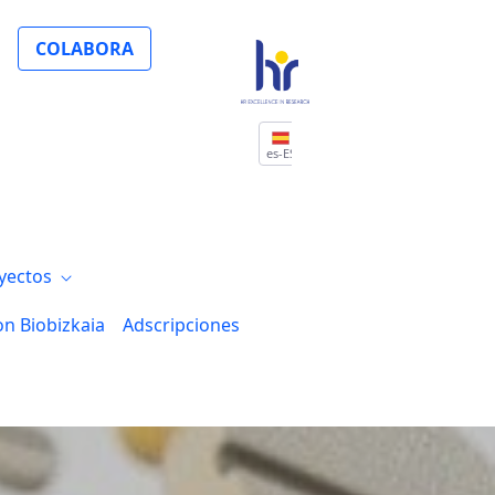
COLABORA
es-ES
yectos
on Biobizkaia
Adscripciones