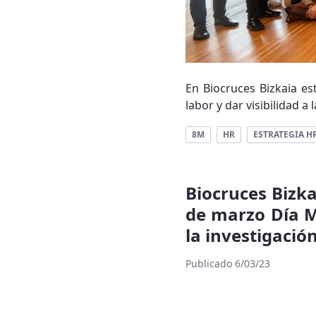
En Biocruces Bizkaia e
labor y dar visibilidad a
8M
HR
ESTRATEGIA H
Biocruces Bizka
de marzo Día M
la investigació
Publicado 6/03/23