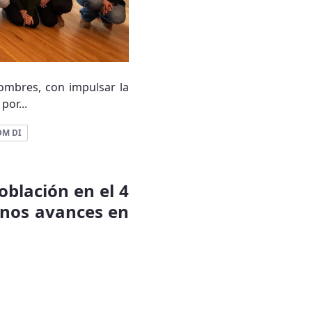
ombres, con impulsar la
por...
DM DI
oblación en el 4
unos avances en