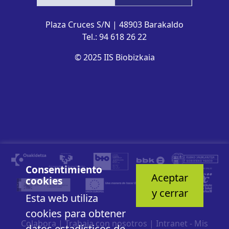
Plaza Cruces S/N | 48903 Barakaldo
Tel.: 94 618 26 22
© 2025 IIS Biobizkaia
Consentimiento
Aceptar
cookies
y cerrar
Esta web utiliza
cookies para obtener
Colabora
|
Trabaja con nosotros
|
Intranet - Mis
datos estadísticos de