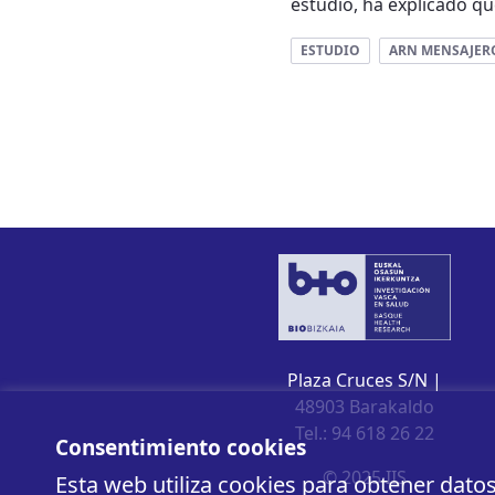
estudio, ha explicado qu
ESTUDIO
ARN MENSAJER
Plaza Cruces S/N |
48903 Barakaldo
Tel.: 94 618 26 22
Consentimiento cookies
© 2025 IIS
Esta web utiliza cookies para obtener dato