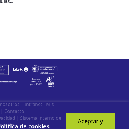
las,...
 nosotros
|
Intranet - Mis
|
Contacto
ivacidad
|
Sistema interno de
Aceptar y
mación
olítica de cookies
.