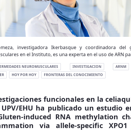
omeza, investigadora Ikerbasque y coordinadora del 
lares en el Instituto, es una experta en el uso de ARN par
ERMEDADES NEUROMUSCULARES
INVESTIGACION
ARNM
ER
HOY POR HOY
FRONTERAS DEL CONOCIMIENTO
estigaciones funcionales en la celiaqu
a UPV/EHU ha publicado un estudio en
“Gluten-induced RNA methylation ch
lammation via allele-specific XPO1