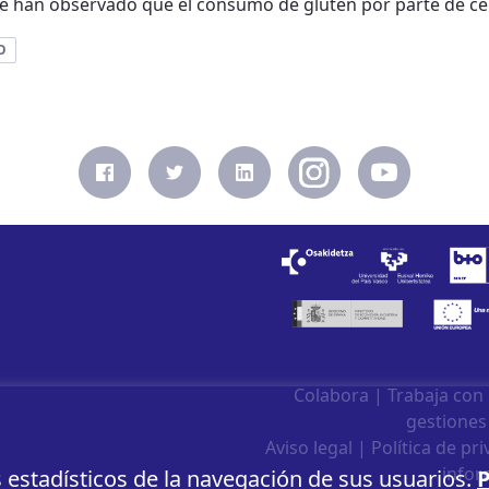
e han observado que el consumo de gluten por parte de célu
O
Colabora
|
Trabaja con
gestiones
Aviso legal
|
Política de pr
infor
s estadísticos de la navegación de sus usuarios.
P