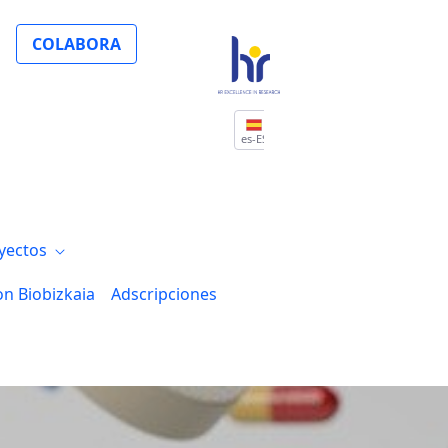
COLABORA
es-ES
yectos
on Biobizkaia
Adscripciones