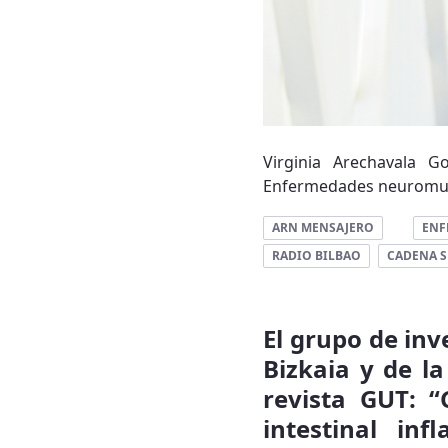
Virginia Arechavala G
Enfermedades neuromuscu
ARN MENSAJERO
ENF
RADIO BILBAO
CADENA S
El grupo de inv
Bizkaia y de l
revista GUT: 
intestinal inf