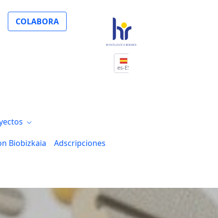
COLABORA
es-ES
yectos
on Biobizkaia
Adscripciones