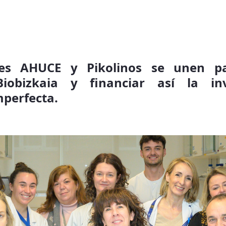
nes AHUCE y Pikolinos se unen p
iobizkaia y financiar así la inv
mperfecta.