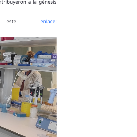
ntribuyeron a la génesis
n este
enlace
: