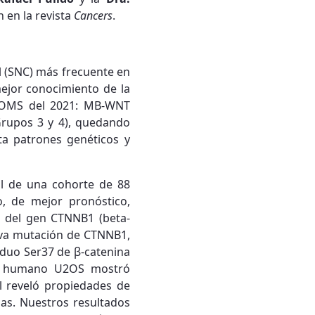
n en la revista
Cancers
.
l (SNC) más frecuente en
mejor conocimiento de la
la OMS del 2021: MB-WNT
rupos 3 y 4), quedando
ta patrones genéticos y
nal de una cohorte de 88
, de mejor pronóstico,
s del gen CTNNB1 (beta-
ueva mutación de CTNNB1,
iduo Ser37 de β-catenina
oma humano U2OS mostró
al reveló propiedades de
las. Nuestros resultados