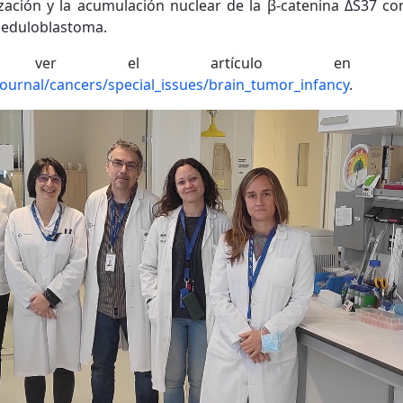
ización y la acumulación nuclear de la β-catenina ΔS37 co
meduloblastoma.
e ver el artículo e
ournal/cancers/special_issues/brain_tumor_infancy
.