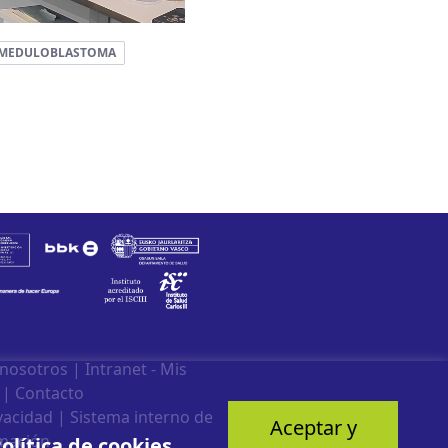
MEDULOBLASTOMA
 nosotros
|
Intranet - Mis
|
Contacto
ivacidad
|
Sistema interno de
Aceptar y
mación
olítica de cookies
.