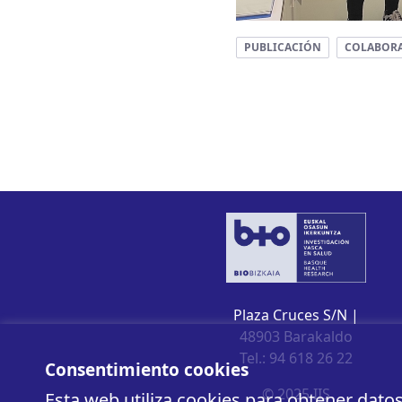
PUBLICACIÓN
COLABOR
Plaza Cruces S/N |
48903 Barakaldo
Tel.: 94 618 26 22
Consentimiento cookies
© 2025 IIS
Esta web utiliza cookies para obtener dato