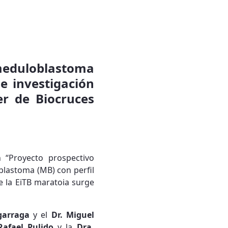
 meduloblastoma
e investigación
er de Biocruces
n “Proyecto prospectivo
blastoma (MB) con perfil
e la EiTB maratoia surge
igarraga
y el
Dr. Miguel
Rafael Pulido
y la
Dra.