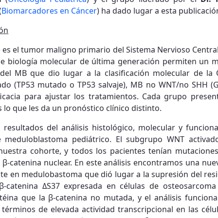
(
Biomarcadores en Cáncer
) ha dado lugar a esta publicació
ión
es el tumor maligno primario del Sistema Nervioso Centra
 de biología molecular de última generación permiten un 
 del MB que dio lugar a la clasificación molecular de 
vado (TP53 mutado o TP53 salvaje), MB no WNT/no SHH (G
icacia para ajustar los tratamientos. Cada grupo presen
lo que les da un pronóstico clínico distinto.
 resultados del análisis histológico, molecular y funcio
 meduloblastoma pediátrico. El subgrupo WNT activado
uestra cohorte, y todos los pacientes tenían mutacione
 β-catenina nuclear. En este análisis encontramos una n
te en medulobastoma que dió lugar a la supresión del res
e β-catenina ΔS37 expresada en células de osteosarc
éina que la β-catenina no mutada, y el análisis funcion
términos de elevada actividad transcripcional en las célu