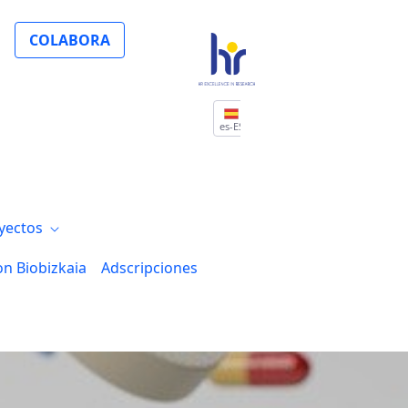
ancers: colaboración de los grupos de in
COLABORA
es-ES
yectos
on Biobizkaia
Adscripciones