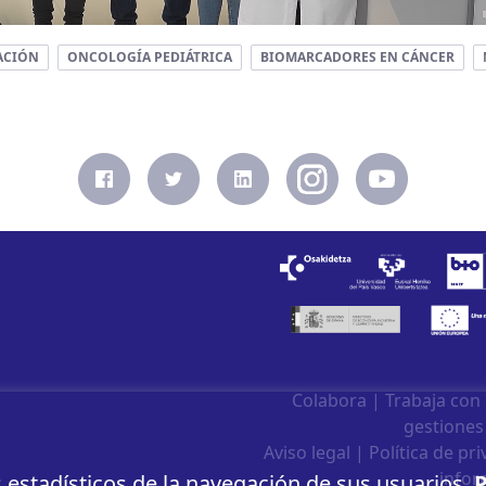
ACIÓN
ONCOLOGÍA PEDIÁTRICA
BIOMARCADORES EN CÁNCER
Colabora
|
Trabaja con
gestiones
Aviso legal
|
Política de pr
infor
s estadísticos de la navegación de sus usuarios.
P