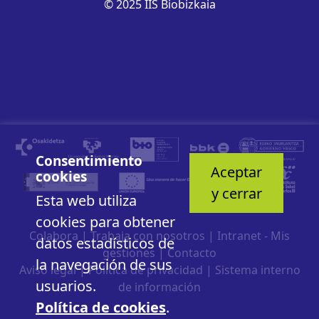
© 2025 IIS Biobizkaia
Consentimiento
Aceptar
cookies
y cerrar
Esta web utiliza
cookies para obtener
Colabora
|
Trabaja con nosotros
|
Intranet - Mis
datos estadísticos de
gestiones
|
Contacto
la navegación de sus
Aviso legal
|
Política de privacidad
|
Sistema interno
usuarios.
de información
Política de cookies
.