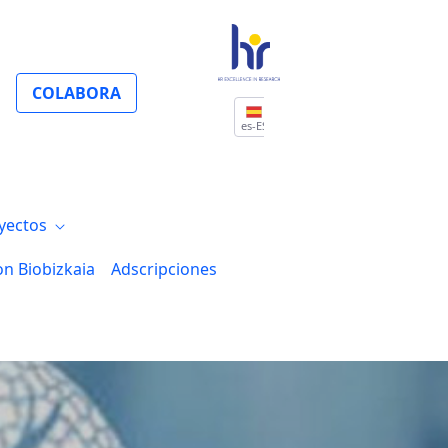
COLABORA
es-ES
yectos
on Biobizkaia
Adscripciones