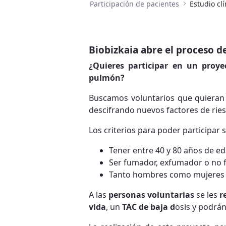
Participación de pacientes
Estudio cl
Biobizkaia abre el proceso d
¿Quieres participar en un proy
pulmón?
Buscamos voluntarios que quieran
descifrando nuevos factores de rie
Los criterios para poder participar s
Tener entre 40 y 80 años de e
Ser fumador, exfumador o no
Tanto hombres como mujeres
A las
personas voluntarias
se les
r
vida
, un
TAC de baja d
osis y podrá