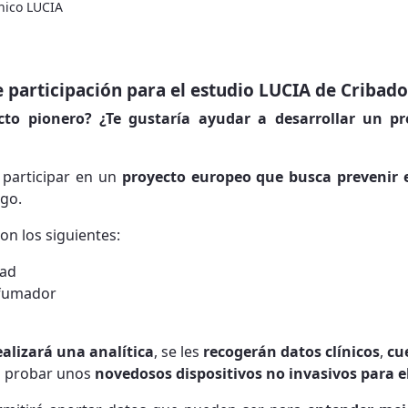
ínico LUCIA
e participación para el estudio LUCIA de Criba
ecto pionero? ¿Te gustaría ayudar a desarrollar un p
 participar en un
proyecto europeo que busca prevenir 
sgo.
on los siguientes:
dad
 fumador
ealizará una analítica
, se les
recogerán datos clínicos
,
cu
n probar unos
novedosos dispositivos no invasivos para e