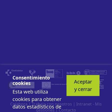
Consentimiento
Aceptar
cookies
y cerrar
Esta web utiliza
cookies para obtener
Colabora
|
Trabaja con nosotros
|
Intranet - Mis
datos estadísticos de
gestiones
|
Contacto