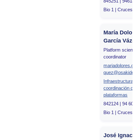
845251 | 946182
Bio 1 | Cruces, Bi
María Dolore
García Vázqu
Platform scientific
coordinator
mariadolores.gar
quez@osakidetza
Infraestructuras y
coordinación de
plataformas
842124 | 94 600 
Bio 1 | Cruces, Bi
José Ignacio