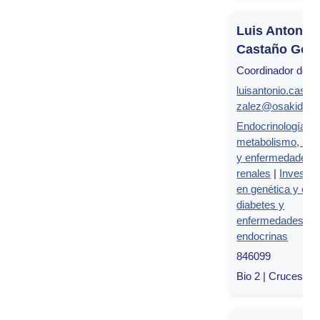
Luis Antonio
Castaño Gonz
Coordinador del g
luisantonio.casta
zalez@osakidetz
Endocrinología,
metabolismo, nutr
y enfermedades
renales
|
Investig
en genética y cont
diabetes y
enfermedades
endocrinas
846099
Bio 2 | Cruces, Bi