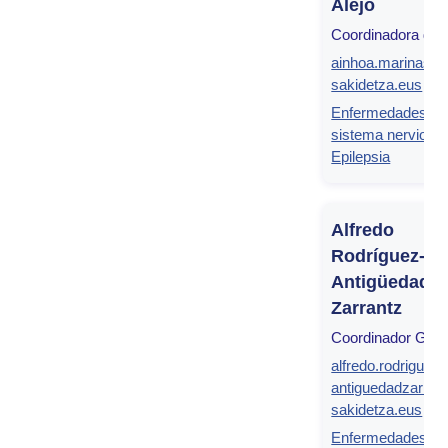
Alejo
Coordinadora de 
ainhoa.marinasal
sakidetza.eus
Enfermedades de
sistema nervioso
Epilepsia
Alfredo
Rodríguez-
Antigüedad
Zarrantz
Coordinador Gru
alfredo.rodriguez-
antiguedadzarra
sakidetza.eus
Enfermedades de