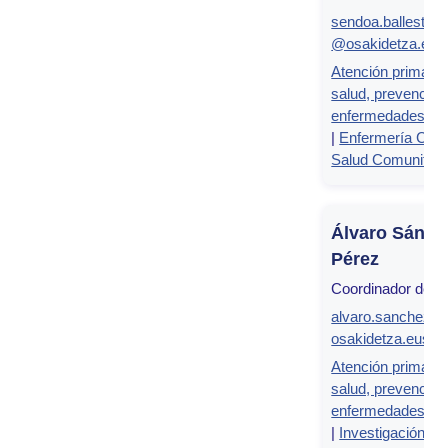
sendoa.ballester
@osakidetza.eus
Atención primaria
salud, prevención
enfermedades cr
|
Enfermería Clíni
Salud Comunitari
Álvaro Sánch
Pérez
Coordinador de g
alvaro.sanchezp
osakidetza.eus
Atención primaria
salud, prevención
enfermedades cr
|
Investigación en