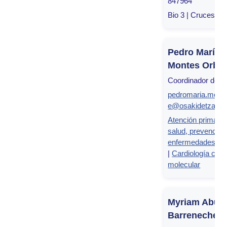
847964
Bio 3 | Cruces, Bi
Pedro María
Montes Orbe
Coordinador del g
pedromaria.mont
e@osakidetza.eu
Atención primaria
salud, prevención
enfermedades cr
|
Cardiología clíni
molecular
Myriam Aburt
Barrenechea