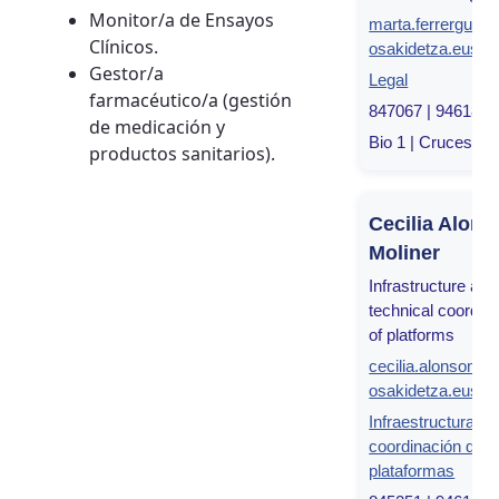
Monitor/a de Ensayos
marta.ferrergutie
Clínicos.
osakidetza.eus
Gestor/a
Legal
farmacéutico/a (gestión
847067 | 946182
de medicación y
Bio 1 | Cruces, Bi
productos sanitarios).
Cecilia Alons
Moliner
Infrastructure and
technical coordina
of platforms
cecilia.alonsomol
osakidetza.eus
Infraestructuras y
coordinación de
plataformas