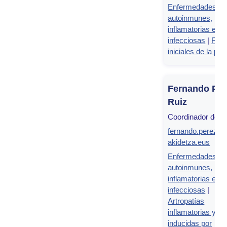
Enfermedades
autoinmunes,
inflamatorias e
infecciosas
|
Fas
iniciales de la psi
Fernando Pér
Ruiz
Coordinador de g
fernando.perezru
akidetza.eus
Enfermedades
autoinmunes,
inflamatorias e
infecciosas
|
Artropatías
inflamatorias y artr
inducidas por