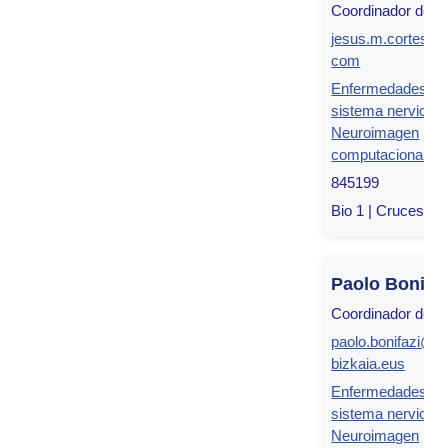
Coordinador de g
jesus.m.cortes@g
com
Enfermedades de
sistema nervioso
Neuroimagen
computacional
845199
Bio 1 | Cruces, Bi
Paolo Bonifaz
Coordinador de g
paolo.bonifazi@bi
bizkaia.eus
Enfermedades de
sistema nervioso
Neuroimagen