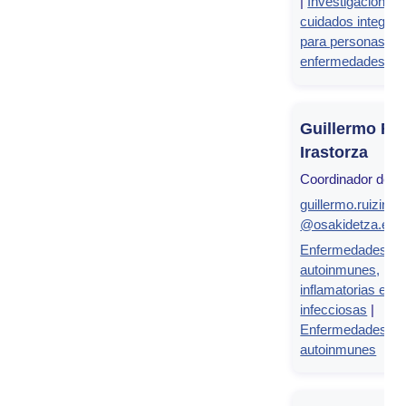
|
Investigación en
cuidados integral
para personas co
enfermedades cr
Guillermo Ru
Irastorza
Coordinador de g
guillermo.ruiziras
@osakidetza.eus
Enfermedades
autoinmunes,
inflamatorias e
infecciosas
|
Enfermedades
autoinmunes