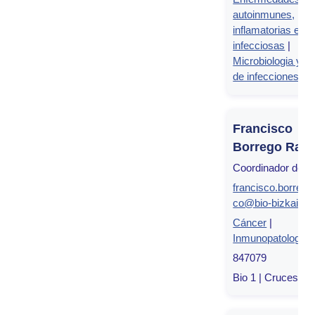
autoinmunes,
inflamatorias e
infecciosas
|
Microbiologia y co
de infecciones
Francisco
Borrego Rab
Coordinador de g
francisco.borrego
co@bio-bizkaia.e
Cáncer
|
Inmunopatología
847079
Bio 1 | Cruces, Bi