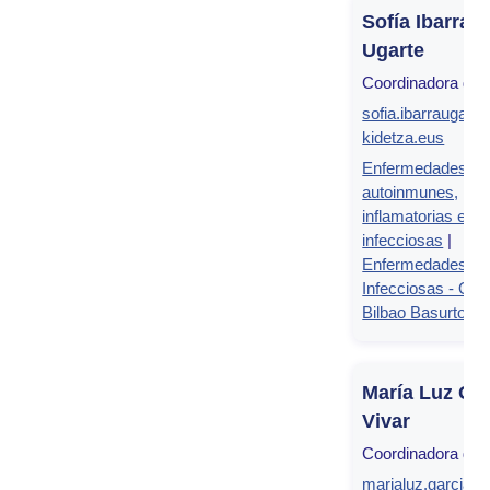
Sofía Ibarra
Ugarte
Coordinadora de 
sofia.ibarraugar
kidetza.eus
Enfermedades
autoinmunes,
inflamatorias e
infecciosas
|
Enfermedades
Infecciosas - OSI
Bilbao Basurto
María Luz Ga
Vivar
Coordinadora de 
marialuz.garciav