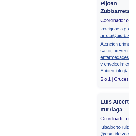
Pijoan
Zubizarreta
Coordinador del g
joseignacio.pijoa
arreta@bio-bizkai
Atención primaria
salud, prevención
enfermedades cr
y envejecimiento
Epidemiología clí
Bio 1 | Cruces, Bi
Luis Alberto 
Iturriaga
Coordinador del g
luisalberto.ruizitu
@osakidetza.eus