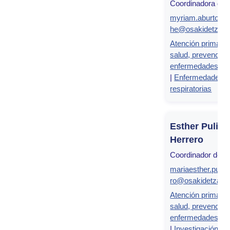
Coordinadora del
myriam.aburtobar
he@osakidetza.e
Atención primaria
salud, prevención
enfermedades cr
|
Enfermedades
respiratorias
Esther Pulido
Herrero
Coordinador del g
mariaesther.pulid
ro@osakidetza.e
Atención primaria
salud, prevención
enfermedades cr
|
Investigación en