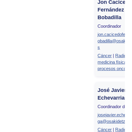
Jon Caciced
Fernández de
Bobadilla
Coordinador
jon.cacicedofern
obadilla@osakide
s
Cáncer
|
Radiolog
medicina física e
procesos oncológ
José Javier
Echevarria U
Coordinador del g
josejavier.echevar
ga@osakidetza.e
Cáncer
|
Radiolog