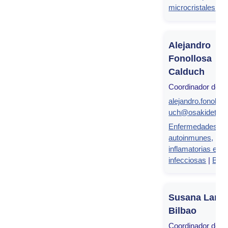
microcristales
Alejandro
Fonollosa
Calduch
Coordinador de g
alejandro.fonollos
uch@osakidetza.
Enfermedades
autoinmunes,
inflamatorias e
infecciosas
|
BEG
Susana Larru
Bilbao
Coordinador de g