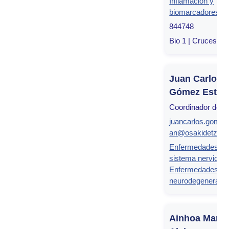
Inflamación y
biomarcadores
844748
Bio 1 | Cruces, Bi
Juan Carlos
Gómez Esteb
Coordinador de g
juancarlos.gomez
an@osakidetza.e
Enfermedades de
sistema nervioso
Enfermedades
neurodegenerativ
Ainhoa Marin