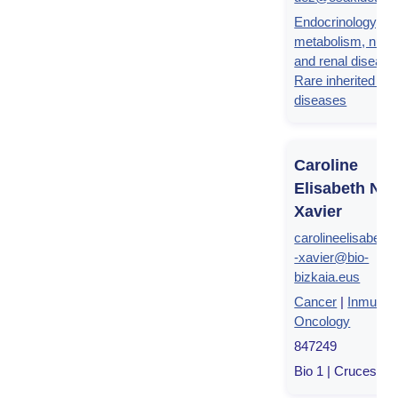
Endocrinology,
metabolism, nutrit
and renal disease
Rare inherited ren
diseases
Caroline
Elisabeth Nu
Xavier
carolineelisabeth
-xavier@bio-
bizkaia.eus
Cancer
|
Inmuno-
Oncology
847249
Bio 1 | Cruces, Bi