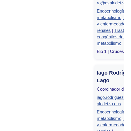
ro@osakidetza.e
Endocrinología,
metabolismo, nutr
y enfermedades
renales
|
Trastorn
congénitos del
metabolismo
Bio 1 | Cruces, Bi
Iago Rodrígu
Lago
Coordinador del g
iago.rodriguezla
akidetza.eus
Endocrinología,
metabolismo, nutr
y enfermedades