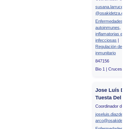
susana.larruceabi
@osakidetza.eus
Enfermedades
autoinmunes,
inflamatorias e
infecciosas
|
Regulación del s
inmunitario
847156
Bio 1 | Cruces, Bi
Jose Luís Dí
Tuesta Del A
Coordinador de g
joseluis.diazdetue
arco@osakidetza
Enfermedades