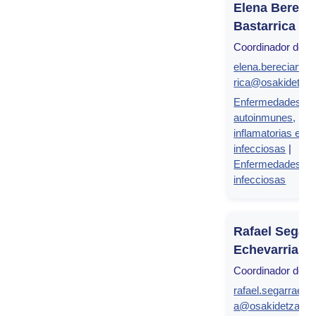
Elena Berecia
Bastarrica
Coordinador de g
elena.bereciartua
rica@osakidetza.
Enfermedades
autoinmunes,
inflamatorias e
infecciosas
|
Enfermedades
infecciosas
Rafael Segar
Echevarria
Coordinador de g
rafael.segarraech
a@osakidetza.eu