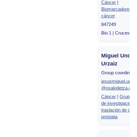
Cáncer
|
Biomarcadores e
cáncer
847249
Bio 1 | Cruces, Bi
Miguel Unda
Urzaiz
Group coordinato
jesusmiguel.unda
@osakidetza.eus
Cáncer
|
Grupo m
de investigación 
traslación de cán
próstata