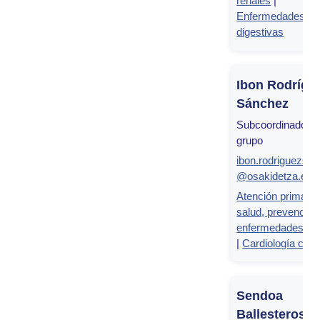
renales
|
Enfermedades
digestivas
Ibon Rodrígu
Sánchez
Subcoordinador d
grupo
ibon.rodriguezsa
@osakidetza.eus
Atención primaria
salud, prevención
enfermedades cr
|
Cardiología clíni
Sendoa
Ballesteros 