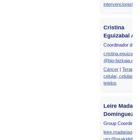
intervencionista
Cristina
Eguizabal Arg
Coordinador del g
cristina.eguizabal
@bio-bizkaia.eus
Cáncer
|
Terapia
celular, celulas m
tejidos
Leire Madari
Dominguez
Group Coordinato
leire.madariagad
uez@osakidetza.