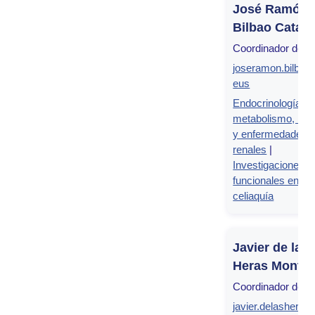
José Ramón
Bilbao Catalá
Coordinador del g
joseramon.bilba
eus
Endocrinología,
metabolismo, nutr
y enfermedades
renales
|
Investigaciones
funcionales en la
celiaquía
Javier de las
Heras Monter
Coordinador del g
javier.delasheras