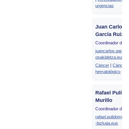
urgencias
Juan Carlos
García Ruiz
Coordinador del g
juancarlos.garcia
osakidetza.eus
Cáncer
|
Cáncer
hematológico
Rafael Pulido
Murillo
Coordinador del g
rafael.pulidomuril
-bizkaia.eus