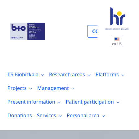
Support for the execution of clinical rese
COLLABORATE
en-US
IIS Biobizkaia
Research areas
Platforms
Projects
Management
Present information
Patient participation
Donations
Services
Personal area