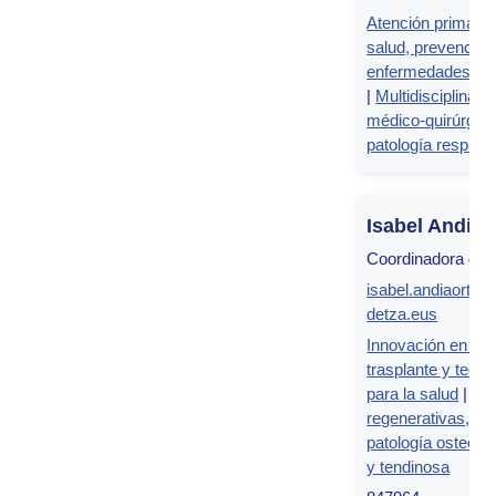
Atención primaria
salud, prevención
enfermedades cr
|
Multidisciplinar
médico-quirúrgico
patología respirat
Isabel Andía 
Coordinadora del
isabel.andiaortiz
detza.eus
Innovación en cir
trasplante y tecno
para la salud
|
Ter
regenerativas,
patología osteoart
y tendinosa