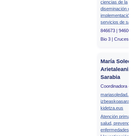
ciencias de la
diseminación e
implementación e
servicios de salu
846673 | 946006
Bio 3 | Cruces, Bi
María Soleda
Arietaleaniz
Sarabia
Coordinadora de 
mariasoledad.arie
izbeaskoasarabi
kidetza.eus
Atención primaria
salud, prevención
enfermedades cr