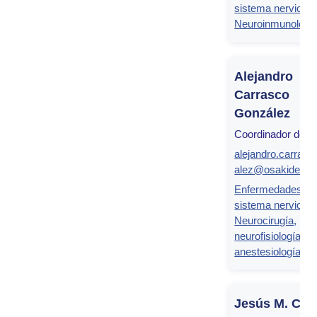
sistema nervioso
Neuroinmunologí
Alejandro
Carrasco
González
Coordinador de g
alejandro.carras
alez@osakidetza
Enfermedades de
sistema nervioso
Neurocirugía,
neurofisiología clí
anestesiología
Jesús M. Cor