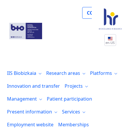
Noticias
COLLABORATE
en-US
IIS Biobizkaia
Research areas
Platforms
Innovation and transfer
Projects
Management
Patient participation
Present information
Services
Employment website
Memberships