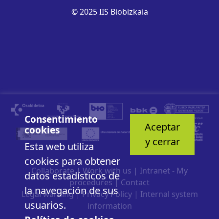
© 2025 IIS Biobizkaia
Consentimiento
Aceptar
cookies
y cerrar
Esta web utiliza
cookies para obtener
Collaborate
|
Work with us
|
Intranet - My
datos estadísticos de
procedures
|
Contact
la navegación de sus
Legal warning
|
Privacy Policy
|
Internal system
usuarios.
information