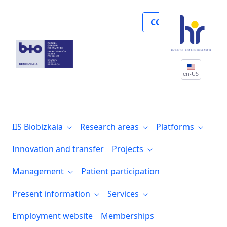
Noticias
COLLABORATE
en-US
IIS Biobizkaia
Research areas
Platforms
Innovation and transfer
Projects
Management
Patient participation
Present information
Services
Employment website
Memberships