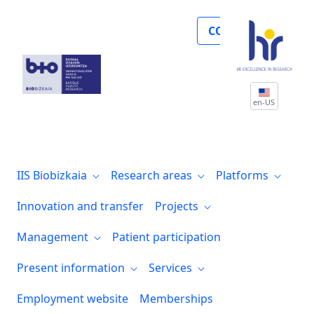
Noticias
COLLABORATE
en-US
IIS Biobizkaia
Research areas
Platforms
Innovation and transfer
Projects
Management
Patient participation
Present information
Services
Employment website
Memberships