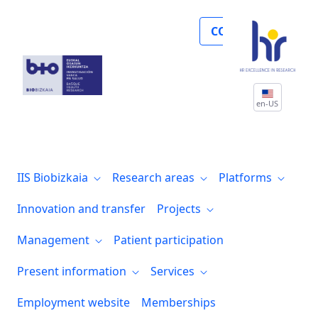
Noticias
COLLABORATE
en-US
IIS Biobizkaia
Research areas
Platforms
Innovation and transfer
Projects
Management
Patient participation
Present information
Services
Employment website
Memberships