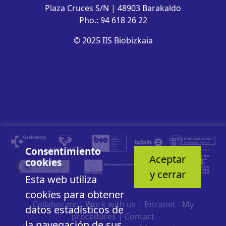
Plaza Cruces S/N | 48903 Barakaldo
Pho.: 94 618 26 22
© 2025 IIS Biobizkaia
Consentimiento
Aceptar
cookies
y cerrar
Esta web utiliza
cookies para obtener
Collaborate
|
Work with us
|
Intranet - My
datos estadísticos de
procedures
|
Contact
la navegación de sus