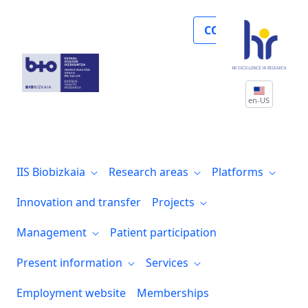
Noticias
COLLABORATE
en-US
IIS Biobizkaia
Research areas
Platforms
Innovation and transfer
Projects
Management
Patient participation
Present information
Services
Employment website
Memberships