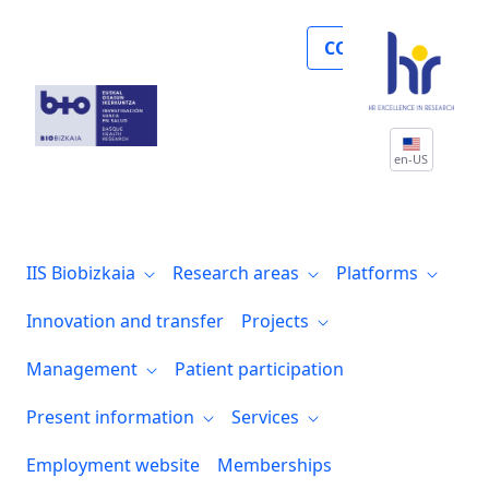
Noticias
COLLABORATE
en-US
IIS Biobizkaia
Research areas
Platforms
Innovation and transfer
Projects
Management
Patient participation
Present information
Services
Employment website
Memberships