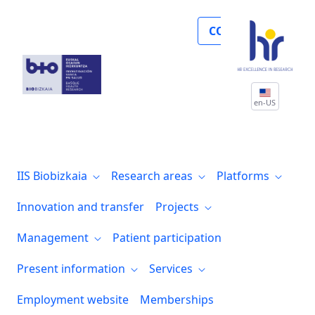
Noticias
COLLABORATE
en-US
IIS Biobizkaia
Research areas
Platforms
Innovation and transfer
Projects
Management
Patient participation
Present information
Services
Employment website
Memberships