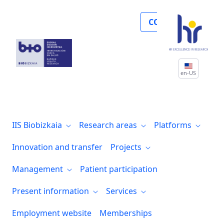
Noticias
COLLABORATE
en-US
IIS Biobizkaia
Research areas
Platforms
Innovation and transfer
Projects
Management
Patient participation
Present information
Services
Employment website
Memberships