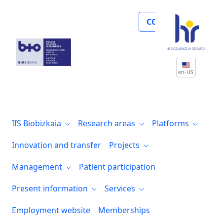
Noticias
COLLABORATE
en-US
IIS Biobizkaia
Research areas
Platforms
Innovation and transfer
Projects
Management
Patient participation
Present information
Services
Employment website
Memberships