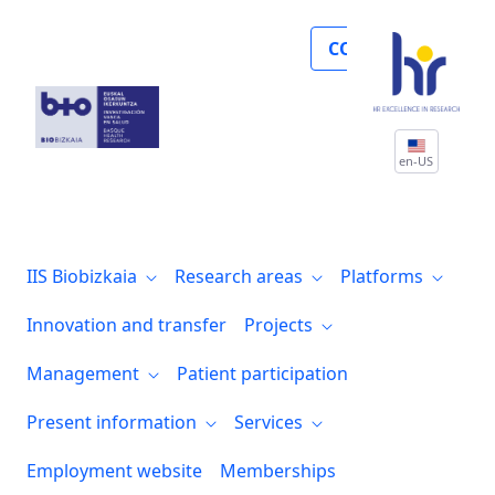
Noticias
COLLABORATE
en-US
IIS Biobizkaia
Research areas
Platforms
Innovation and transfer
Projects
Management
Patient participation
Present information
Services
Employment website
Memberships