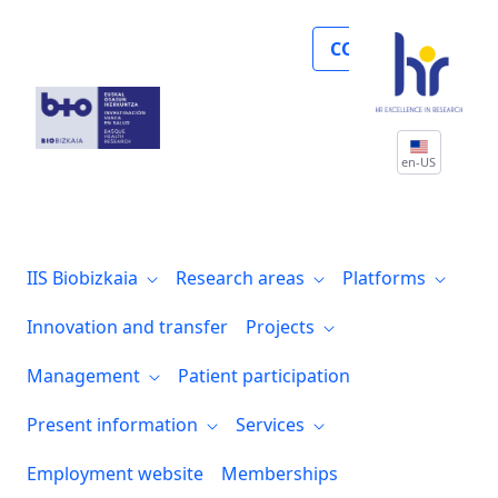
Noticias
COLLABORATE
en-US
IIS Biobizkaia
Research areas
Platforms
Innovation and transfer
Projects
Management
Patient participation
Present information
Services
Employment website
Memberships