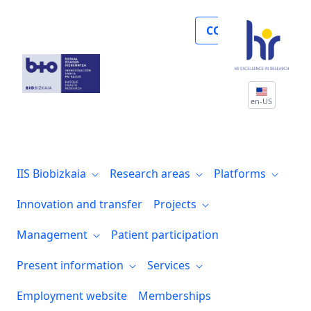
Noticias
COLLABORATE
en-US
IIS Biobizkaia
Research areas
Platforms
Innovation and transfer
Projects
Management
Patient participation
Present information
Services
Employment website
Memberships