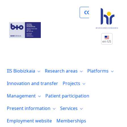
Noticias
COLLABORATE
en-US
IIS Biobizkaia
Research areas
Platforms
Innovation and transfer
Projects
Management
Patient participation
Present information
Services
Employment website
Memberships