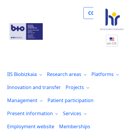
Noticias
COLLABORATE
en-US
IIS Biobizkaia
Research areas
Platforms
Innovation and transfer
Projects
Management
Patient participation
Present information
Services
Employment website
Memberships