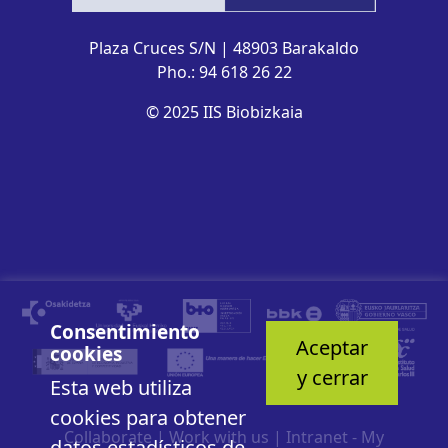
Plaza Cruces S/N | 48903 Barakaldo
Pho.: 94 618 26 22
© 2025 IIS Biobizkaia
Consentimiento
Aceptar
cookies
y cerrar
Esta web utiliza
cookies para obtener
Collaborate
|
Work with us
|
Intranet - My
datos estadísticos de