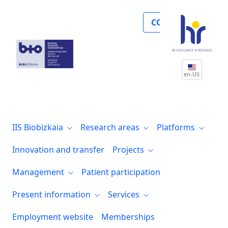
Noticias
COLLABORATE
en-US
IIS Biobizkaia
Research areas
Platforms
Innovation and transfer
Projects
Management
Patient participation
Present information
Services
Employment website
Memberships