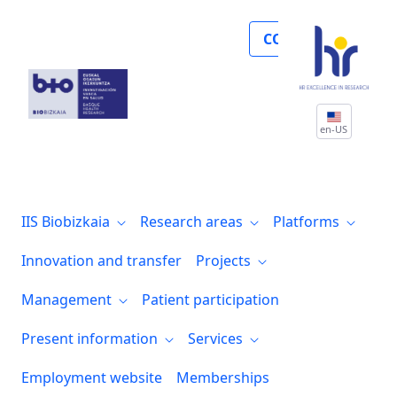
Noticias
COLLABORATE
en-US
IIS Biobizkaia
Research areas
Platforms
Innovation and transfer
Projects
Management
Patient participation
Present information
Services
Employment website
Memberships