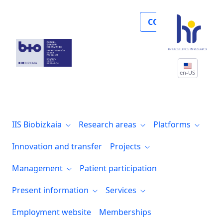
Noticias
COLLABORATE
en-US
IIS Biobizkaia
Research areas
Platforms
Innovation and transfer
Projects
Management
Patient participation
Present information
Services
Employment website
Memberships