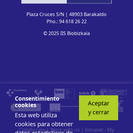
Plaza Cruces S/N | 48903 Barakaldo
Pho.: 94 618 26 22
© 2025 IIS Biobizkaia
Consentimiento
Aceptar
cookies
y cerrar
Esta web utiliza
cookies para obtener
Collaborate
|
Work with us
|
Intranet - My
datos estadísticos de