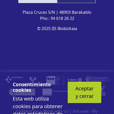
Plaza Cruces S/N | 48903 Barakaldo
Pho.: 94 618 26 22
© 2025 IIS Biobizkaia
Consentimiento
Aceptar
cookies
y cerrar
Esta web utiliza
cookies para obtener
Collaborate
|
Work with us
|
Intranet - My
datos estadísticos de