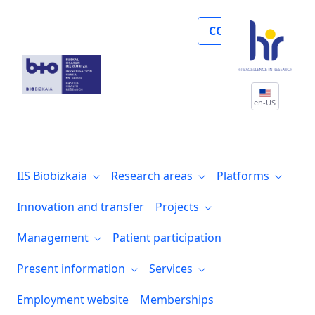
Noticias
COLLABORATE
en-US
IIS Biobizkaia
Research areas
Platforms
Innovation and transfer
Projects
Management
Patient participation
Present information
Services
Employment website
Memberships