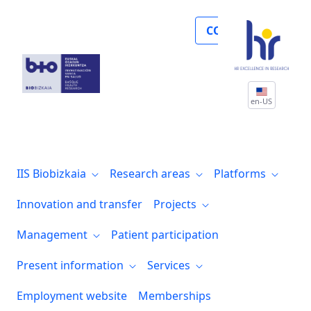
Noticias
COLLABORATE
en-US
IIS Biobizkaia
Research areas
Platforms
Innovation and transfer
Projects
Management
Patient participation
Present information
Services
Employment website
Memberships