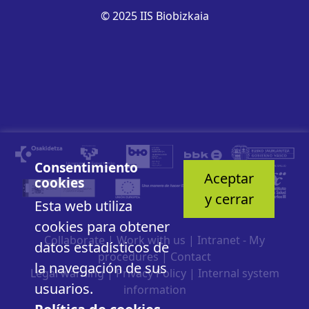
© 2025 IIS Biobizkaia
Consentimiento
Aceptar
cookies
y cerrar
Esta web utiliza
cookies para obtener
Collaborate
|
Work with us
|
Intranet - My
datos estadísticos de
procedures
|
Contact
la navegación de sus
Legal warning
|
Privacy Policy
|
Internal system
usuarios.
information