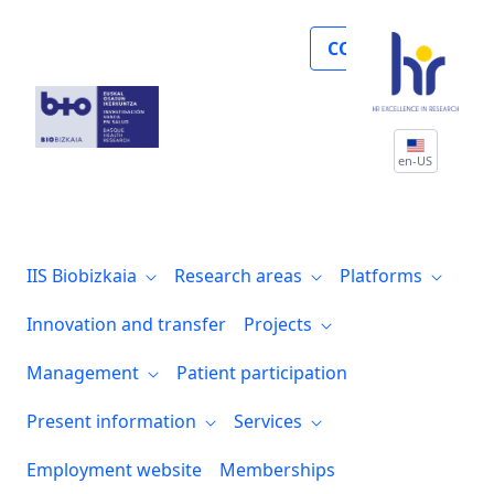
Noticias
COLLABORATE
en-US
IIS Biobizkaia
Research areas
Platforms
Innovation and transfer
Projects
Management
Patient participation
Present information
Services
Employment website
Memberships