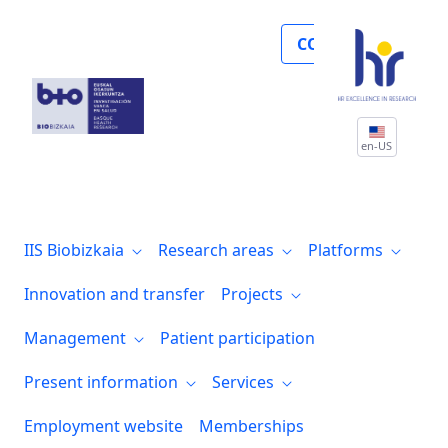
Noticias
COLLABORATE
en-US
IIS Biobizkaia
Research areas
Platforms
Innovation and transfer
Projects
Management
Patient participation
Present information
Services
Employment website
Memberships