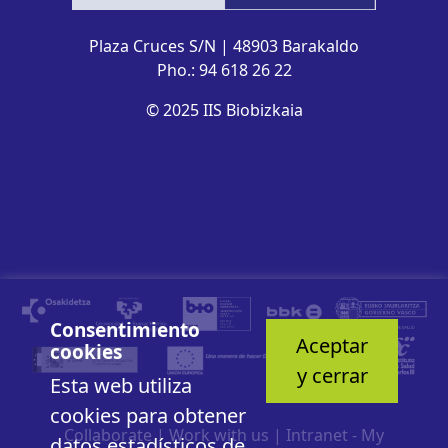
Plaza Cruces S/N | 48903 Barakaldo
Pho.: 94 618 26 22
© 2025 IIS Biobizkaia
Consentimiento
Aceptar
cookies
y cerrar
Esta web utiliza
cookies para obtener
Collaborate
|
Work with us
|
Intranet - My
datos estadísticos de