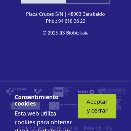
Plaza Cruces S/N | 48903 Barakaldo
Pho.: 94 618 26 22
© 2025 IIS Biobizkaia
Consentimiento
Aceptar
cookies
y cerrar
Esta web utiliza
cookies para obtener
Collaborate
|
Work with us
|
Intranet - My
datos estadísticos de