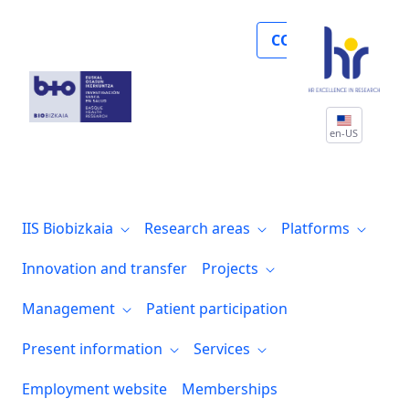
Noticias
COLLABORATE
en-US
IIS Biobizkaia
Research areas
Platforms
Innovation and transfer
Projects
Management
Patient participation
Present information
Services
Employment website
Memberships