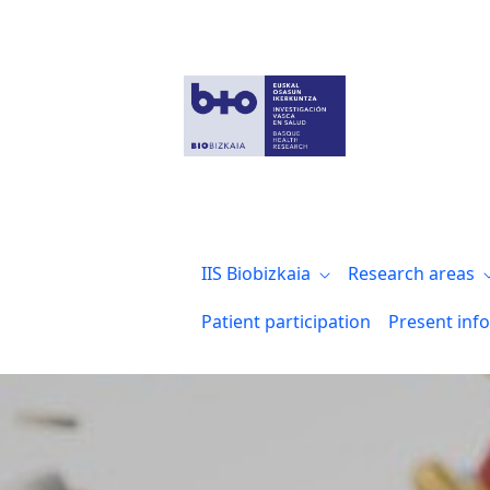
Verónica Tíscar González, entre las “Adm
IIS Biobizkaia
Research areas
Patient participation
Present inf