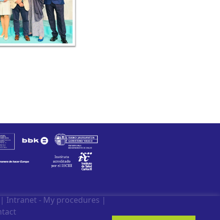
|
Intranet - My procedures
|
tact