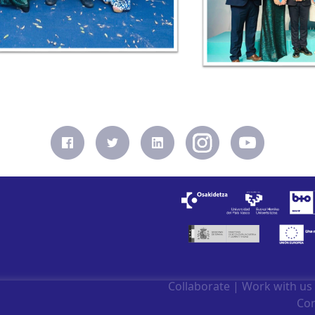
Collaborate
|
Work with us
Con