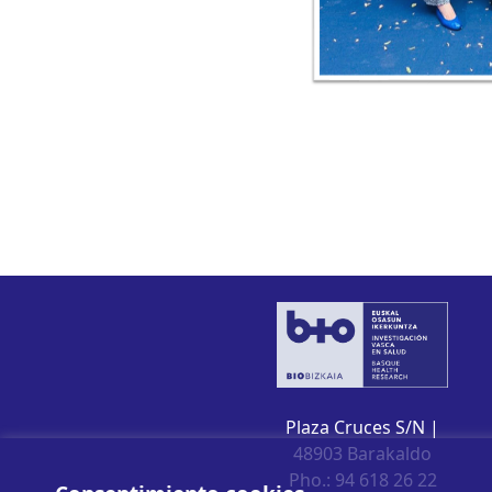
Plaza Cruces S/N |
48903 Barakaldo
Pho.: 94 618 26 22