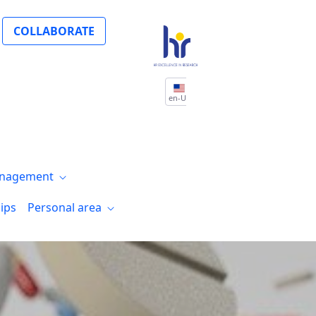
iso con la investigación y la innovación 
COLLABORATE
en-US
nagement
ips
Personal area