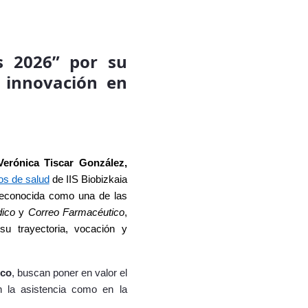
es 2026” por su
a innovación en
Verónica Tiscar González,
os de salud
de IIS Biobizkaia
econocida como una de las
dico
y
Correo Farmacéutico
,
su trayectoria, vocación y
ico
, buscan poner en valor el
n la asistencia como en la