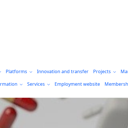
irables 2026” por su liderazgo y comprom
Platforms
Innovation and transfer
Projects
Ma
ormation
Services
Employment website
Membersh