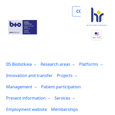
Investigadores del IIS Biocruces Bizkaia
COLLABORATE
en-US
IIS Biobizkaia
Research areas
Platforms
Innovation and transfer
Projects
Management
Patient participation
Present information
Services
Employment website
Memberships