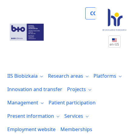
Presentación del Plan de Igualdad - ODS
COLLABORATE
en-US
IIS Biobizkaia
Research areas
Platforms
Innovation and transfer
Projects
Management
Patient participation
Present information
Services
Employment website
Memberships