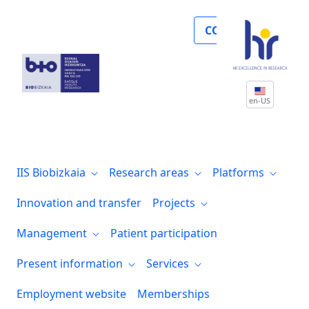
Presentación del nuevo Plan Estratégico 
COLLABORATE
en-US
IIS Biobizkaia
Research areas
Platforms
Innovation and transfer
Projects
Management
Patient participation
Present information
Services
Employment website
Memberships