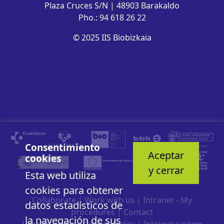
Plaza Cruces S/N | 48903 Barakaldo
Pho.: 94 618 26 22
© 2025 IIS Biobizkaia
Consentimiento
Aceptar
cookies
y cerrar
Esta web utiliza
cookies para obtener
Collaborate
|
Work with us
|
Intranet - My
datos estadísticos de
procedures
|
Contact
la navegación de sus