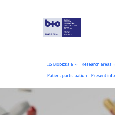
Investigadoras del grupo Enfermedades 
IIS Biobizkaia
Research areas
Patient participation
Present inf