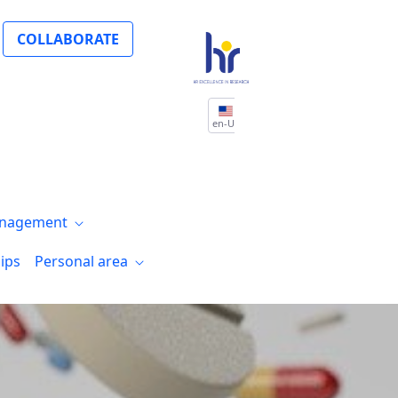
 presentan el estudio sobre disautonom
COLLABORATE
en-US
nagement
ips
Personal area