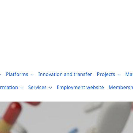
neurodegenerativas de Biocruces Bizkaia
Platforms
Innovation and transfer
Projects
Ma
ormation
Services
Employment website
Membersh